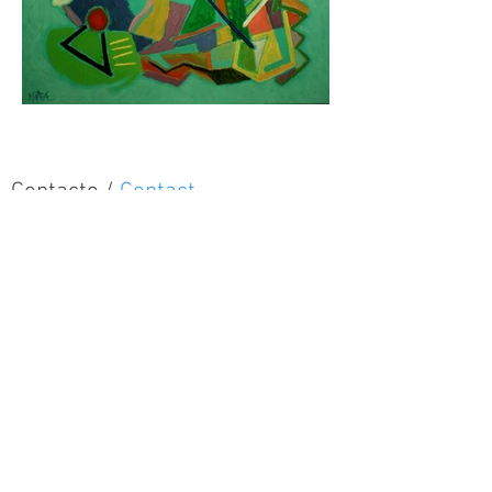
Contacto /
Contact
Carlos Montoya Alonso
c/ Ponzano, 31 (1º I) – 28003 MADRID
*34
687 723 264
/
91 570 68 07
carlosmontoyaalonso@yahoo.es